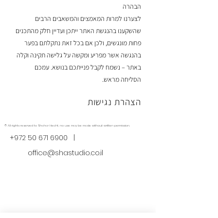
הבהרה
לצערנו למרות המאמצים והמשאבים הרבים
שהשקענו בהנגשת האתר ייתכן ועדיין חלק מהתכנים
פחות מונגשים, ולכן אם בכל זאת נתקלתם בפער
בהנגשה אשר מפריע ומקשה על גלישה תקינה וקלה
באתר – נשמח לקבל פנייתכם בנושא. עמכם
הסליחה מראש.
הצהרת נגישות
© All rights reserved to Shahar Hecht, no use may be made without written permission.
+972 50 671 6900
|
office@shastudio.co.il