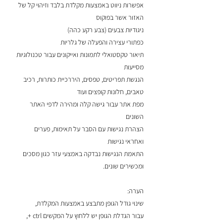
אפשרות ניווט באמצעות מקלדת בלבד וזיהוי קל של
האזור אשר בפוקוס
ניגודיות צבעים (צבע רקע כהה)
כפתורי עצירה והפעלה של גלריות
תיאור טקסטואלי לתמונות ואייקונים עבור טכנולוגיות
מסייעות
הנגשת תפריטים, טפסים, היררכיית כותרות, רכיב
טאבים, חלונות קופצים ועוד
מפת אתר עבור גישה קלה ומהירה לדפי האתר
השונים
הצהרת נגישות עם הסבר על תאימות, פערים
ואחראי נגישות
התאמת הנגישות נבדקה באמצעי עזר כגון מסכים
ומכשירים שונים.
הערה:
שינוי גודל הגופן מתבצע באמצעות המקלדת,
עבור הגדלת הגופן יש ללחוץ על המקשים ctrl +,